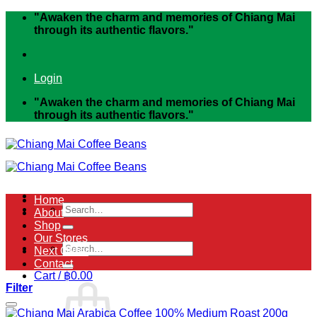
Skip
"Awaken the charm and memories of Chiang Mai
to
through its authentic flavors."
content
Login
"Awaken the charm and memories of Chiang Mai
through its authentic flavors."
Home
Search
About
for:
Shop
Our Stores
Search
Next Order
for:
Contact
Cart /
฿
0.00
Filter