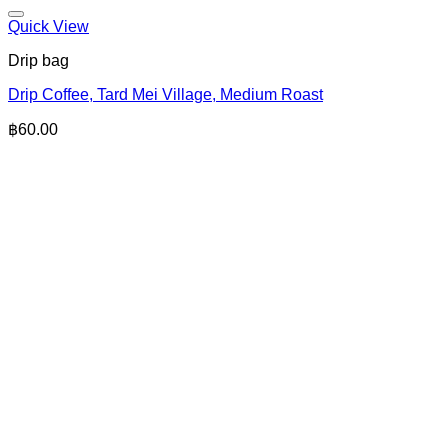
Quick View
Drip bag
Drip Coffee, Tard Mei Village, Medium Roast
฿
60.00