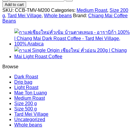
Beans,
Add to cart
Tard
SKU:
CCB-TMV-M200
Categories:
Medium Roast
,
Size 200
Mei
g
,
Tard Mei Village
,
Whole beans
Brand:
Chiang Mai Coffee
Village,
Beans
Medium
Roast
(200g)
quantity
Browse
Dark Roast
Drip bag
Light Roast
Mae Ton Luang
Medium Roast
Size 200 g
Size 500 g
Tard Mei Village
Uncategorized
Whole beans