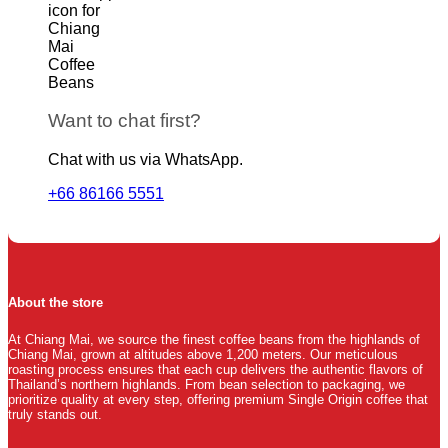
Want to chat first?
Chat with us via WhatsApp.
+66 86166 5551
About the store
At Chiang Mai, we source the finest coffee beans from the highlands of
Chiang Mai, grown at altitudes above 1,200 meters. Our meticulous
roasting process ensures that each cup delivers the authentic flavors of
Thailand’s northern highlands. From bean selection to packaging, we
prioritize quality at every step, offering premium Single Origin coffee that
truly stands out.