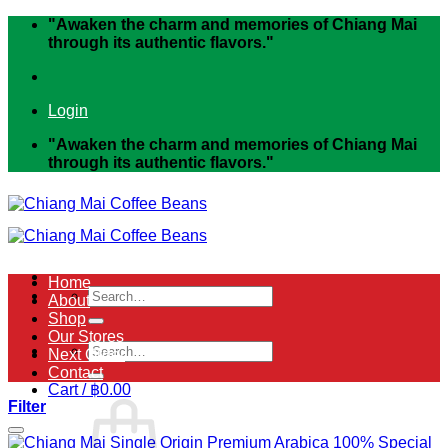
Skip
"Awaken the charm and memories of Chiang Mai
to
through its authentic flavors."
content
Login
"Awaken the charm and memories of Chiang Mai
through its authentic flavors."
Home
Search
About
for:
Shop
Our Stores
Search
Next Order
for:
Contact
Cart /
฿
0.00
Filter