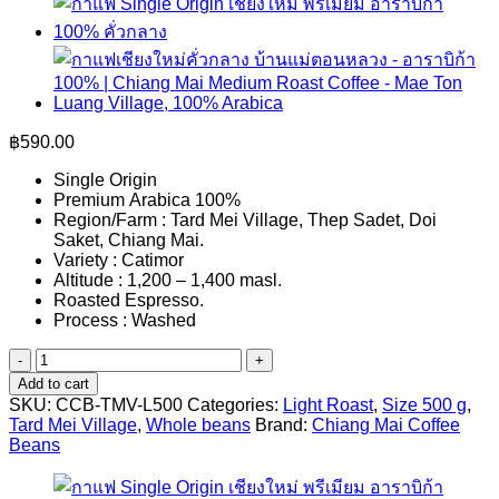
฿
590.00
Single Origin
Premium Arabica 100%
Region/Farm : Tard Mei Village, Thep Sadet, Doi
Saket, Chiang Mai.
Variety : Catimor
Altitude : 1,200 – 1,400 masl.
Roasted Espresso.
Process : Washed
Whole
Beans,
Add to cart
Tard
SKU:
CCB-TMV-L500
Categories:
Light Roast
,
Size 500 g
,
Mei
Tard Mei Village
,
Whole beans
Brand:
Chiang Mai Coffee
Village,
Beans
Light
Roast
(500g)