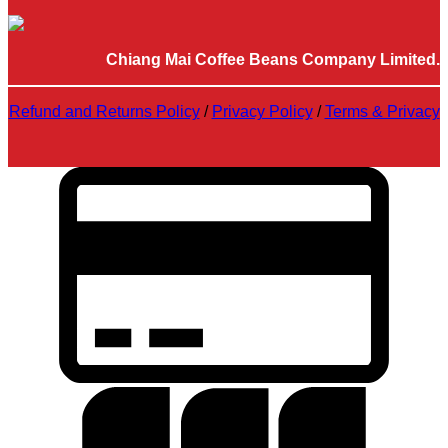
Chiang Mai Coffee Beans Company Limited.
Refund and Returns Policy
/
Privacy Policy
/
Terms & Privacy
C
C
2